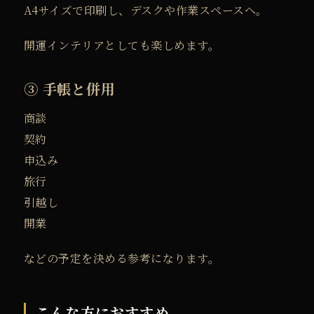
の
A4サイズで印刷し、
デスクや作業スペースへ。
ス
開運インテリアとしても楽しめます。
マ
ー
③ 手帳と併用
ト
フ
商談
ォ
契約
ン
申込み
用
旅行
壁
引越し
紙
開業
カ
などの予定を決める参考になります。
レ
ン
ダ
こんな方におすすめ