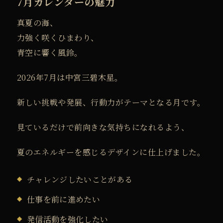
7月カレンダーの魅力
ン
ダ
真夏の海、
ー
力強く咲くひまわり、
】
青空に響く風鈴。
2
0
2026年7月は中宮三碧木星。
2
新しい挑戦や発展、
行動力がテーマとなる月です。
6
年
見ているだけで前向きな気持ちになれるよう、
6
月
夏のエネルギーを感じるデザインに仕上げました。
の
チャレンジしたいことがある
ス
マ
仕事を前に進めたい
ー
発信活動を強化したい