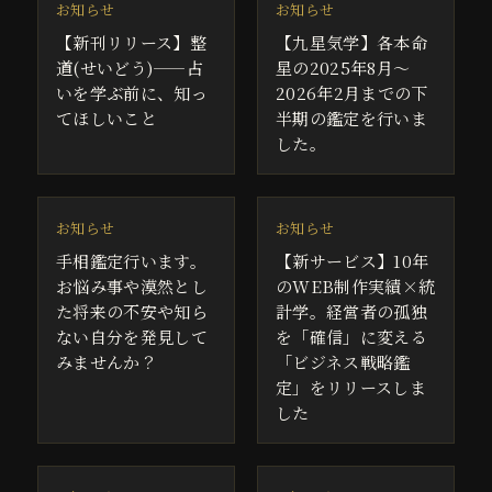
お知らせ
お知らせ
【新刊リリース】整
【九星気学】各本命
道(せいどう)——占
星の2025年8月～
いを学ぶ前に、知っ
2026年2月までの下
てほしいこと
半期の鑑定を行いま
した。
お知らせ
お知らせ
手相鑑定行います。
【新サービス】10年
お悩み事や漠然とし
のWEB制作実績×統
た将来の不安や知ら
計学。経営者の孤独
ない自分を発見して
を「確信」に変える
みませんか？
「ビジネス戦略鑑
定」をリリースしま
した