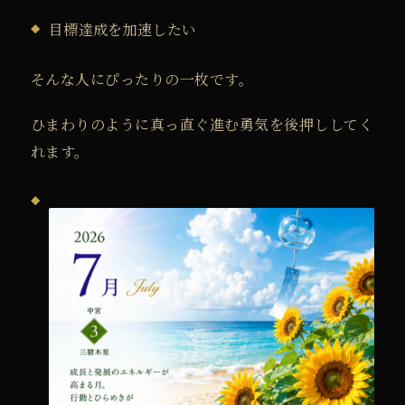
ト
目標達成を加速したい
フ
ォ
そんな人にぴったりの一枚です。
ン
用
ひまわりのように真っ直ぐ進む勇気を後押ししてく
壁
れます。
紙
カ
レ
ン
ダ
ー
個