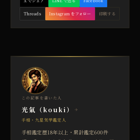
X でシェア
LINE で送る
Facebook
Threads
Instagram をフォロー
印刷する
この記事を書いた人
光氣（kouki）
手相・九星気学鑑定人
手相鑑定歴18年以上・累計鑑定600件