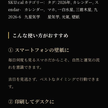
ナ
SKU:
cal
カテゴリー:
タグ:
2026年
, 
カレンダー
, 
ス
ル
endar-
カレンダー
, 
マホ
, 
一白水星
, 
三碧木星
, 
九
カ
2026-6
九星気学
星気学
, 
光氣
, 
壁紙
レ
ン
こんな使い方がおすすめ
ダ
ー
① スマートフォンの壁紙に
】
毎日何度も見るスマホだからこそ、
自然と運気の流
2
れを意識できます。
0
2
吉日を見逃さず、
ベストなタイミングで行動できま
6
す。
年
7
② 印刷してデスクに
月