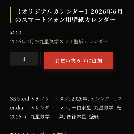
【オリジナルカレンダー】2026年6月
のスマートフォン用壁紙カレンダー
¥
550
2026年4月の九星気学スマホ壁紙カレンダー
お買い物カゴに追加
【
オ
リ
ジ
ナ
SKU:
cal
カテゴリー:
タグ:
2026年
, 
カレンダー
, 
ス
ル
endar-
カレンダー
, 
マホ
, 
一白水星
, 
九星気学
, 
光
カ
2026-5
九星気学
氣
, 
四緑木星
, 
壁紙
レ