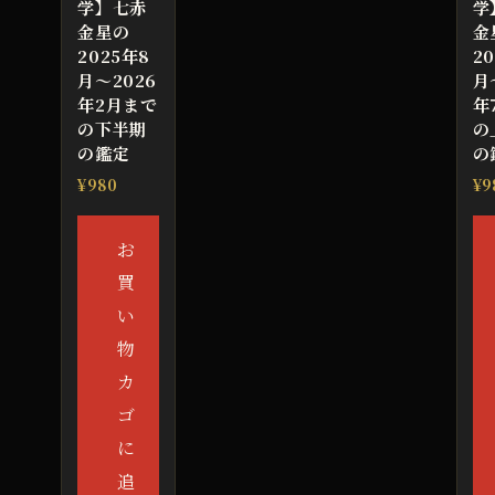
学】七赤
学
金星の
金
2025年8
2
月～2026
月
年2月まで
年
の下半期
の
の鑑定
の
¥
980
¥
9
お
買
い
物
カ
ゴ
に
追