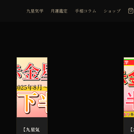
九星気学
月運鑑定
手相コラム
ショップ
【九星気
【