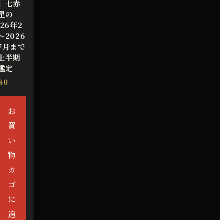
】七赤
星の
026年2
～2026
7月まで
上半期
鑑定
80
お
買
い
物
カ
ゴ
に
追