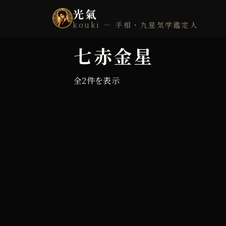
光氣
kouki — 手相・九星気学鑑定人
七赤金星
全2件を表示