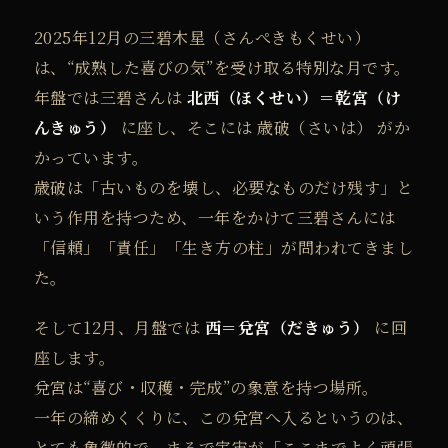
2025年12月の三碧木星（さんぺきもくせい）
は、“成熟した喜びの気”を受け取る特別な月です。
年盤では三碧さんは
北西（ほくせい）＝乾宮（け
んきゅう）
に座し、そこには 歳破（さいは） がか
かっています。
歳破は「古いものを壊し、必要なものだけ残す」と
いう作用を持つため、一年をかけて三碧さんには
「信頼」「責任」「生き方の柱」が問われてきまし
た。
そして12月、月盤では
西＝兌宮（だきゅう）
に回
座します。
兌宮は“喜び・収穫・完成”の象意を持つ場所。
一年の締めくくりに、この兌宮へ入るというのは、
とても象徴的で、まるで宇宙が「ここまでよく頑張