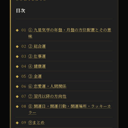
目次
① 九星気学の年盤・月盤の方位配置とその意
01
味
② 総合運
02
③ 仕事運
03
④ 健康運
04
⑤ 金運
05
⑥ 恋愛運・人間関係
06
⑦ 翌月以降の方向性
07
⑧ 開運日・開運行動・開運場所・ラッキーカ
08
ラー
⑨まとめ
09