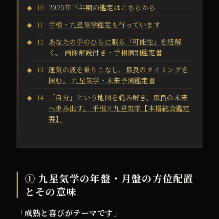
2025年下半期の鑑定はこちらから
10
手相・九星気学鑑定も行っています
11
あなたの手のひらに眠る「可能性」を紐解
12
く。 画像解説付き・手相個別鑑定書
運気の波を乗りこなし、最良のタイミングを
13
掴む。 九星気学・未来予測鑑定書
「自分」という地図を読み解き、最良の未来
14
へ歩み出す。 手相×九星気学【本格総合鑑定
書】
① 九星気学の年盤・月盤の方位配置
とその意味
「成熟と喜びがテーマです」