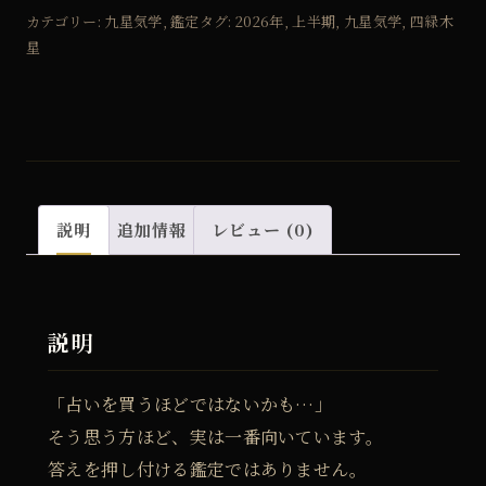
四
カテゴリー:
九星気学
,
鑑定
タグ:
2026年
,
上半期
,
九星気学
,
四緑木
緑
星
木
星
の
2026
年
説明
追加情報
レビュー (0)
2
月
～
2026
説明
年
7
「占いを買うほどではないかも…」
月
そう思う方ほど、実は一番向いています。
ま
答えを押し付ける鑑定ではありません。