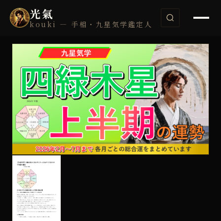
光氣
kouki — 手相・九星気学鑑定人