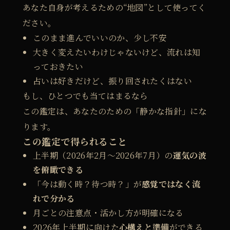
で
あなた自身が考えるための“地図”として使ってく
の
ださい。
上
このまま進んでいいのか、少し不安
大きく変えたいわけじゃないけど、流れは知
半
っておきたい
期
占いは好きだけど、振り回されたくはない
の
もし、ひとつでも当てはまるなら
鑑
この鑑定は、あなたのための「静かな指針」にな
定
ります。
個
この鑑定で得られること
上半期（2026年2月〜2026年7月）の
運気の波
を俯瞰できる
「今は動く時？待つ時？」が
感覚ではなく流
れで分かる
月ごとの注意点・活かし方が明確になる
2026年上半期に向けた
心構えと準備
ができる